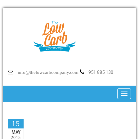
951 885 130
info@thelowcarbcompany.com
Toggle
15
MAY
2015