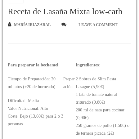
Receta de Lasaña Mixta low-carb
MARÍA IRIAZABAL
LEAVE A COMMENT
Para preparar la bechamel
:
Ingredientes
:
Tiempo de Preparación: 20
Prepar
2 Sobres de Slim Pasta
minutos (+20 de horneado)
ación:
Lasagne (5,90€)
1 lata de tomate natural
Dificultad: Media
triturado (0,80€)
Valor Nutricional: Alto
200 ml de nata para cocinar
Coste: Bajo (13,60€) para 2 o 3
(0,90€)
personas
250 gramos de pollo (1,50€) o
de ternera picada (2€)