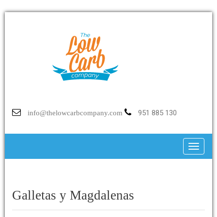
951 885 130
info@thelowcarbcompany.com
Toggle
Galletas y Magdalenas