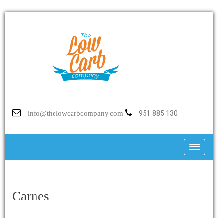
951 885 130
info@thelowcarbcompany.com
Toggle
Carnes