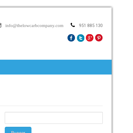
951 885 130
info@thelowcarbcompany.com