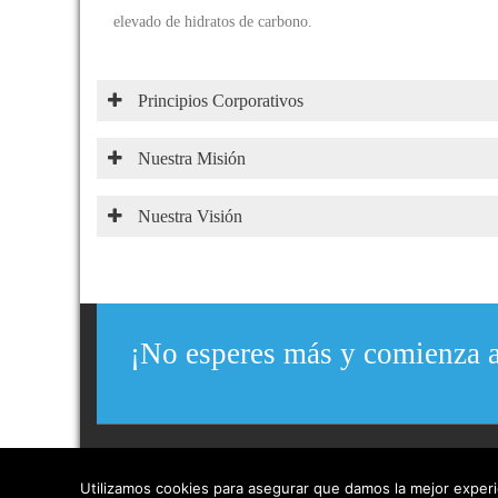
elevado de hidratos de carbono.
Principios Corporativos
Nuestra Misión
Nuestra Visión
¡No esperes más y comienza a
@ 2015 The Low Carb Company. All Rights Reserved. Powered
Utilizamos cookies para asegurar que damos la mejor experie