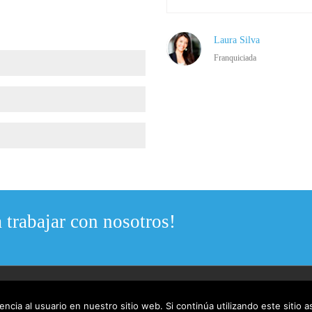
Laura Silva
Franquiciada
 trabajar con nosotros!
 by
WordPress
.Created by
The low carb company
ncia al usuario en nuestro sitio web. Si continúa utilizando este sitio